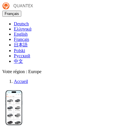
Français
Deutsch
Ελληνικά
English
Français
日本語
Polski
Русский
中文
Votre région :
Europe
Accueil