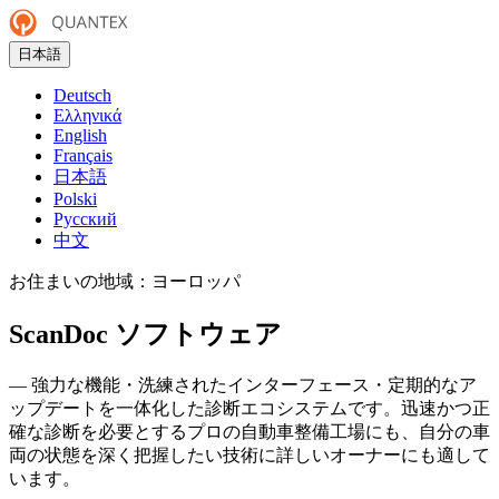
日本語
Deutsch
Ελληνικά
English
Français
日本語
Polski
Русский
中文
お住まいの地域：
ヨーロッパ
ScanDoc ソフトウェア
— 強力な機能・洗練されたインターフェース・定期的なア
ップデートを一体化した診断エコシステムです。迅速かつ正
確な診断を必要とするプロの自動車整備工場にも、自分の車
両の状態を深く把握したい技術に詳しいオーナーにも適して
います。