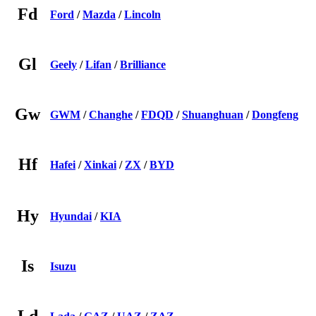
Fd
Ford
/
Mazda
/
Lincoln
Gl
Geely
/
Lifan
/
Brilliance
Gw
GWM
/
Changhe
/
FDQD
/
Shuanghuan
/
Dongfeng
Hf
Hafei
/
Xinkai
/
ZX
/
BYD
Hy
Hyundai
/
KIA
Is
Isuzu