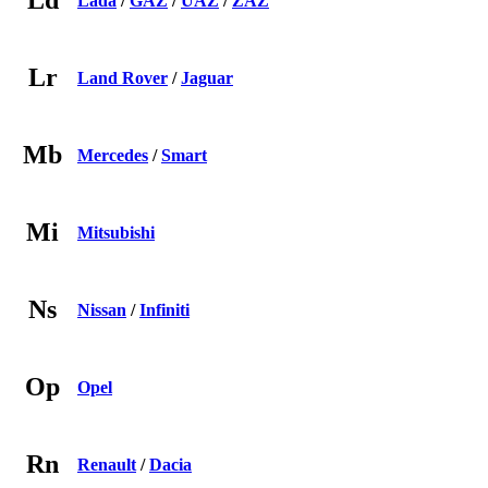
Ld
Lada
/
GAZ
/
UAZ
/
ZAZ
Lr
Land Rover
/
Jaguar
Mb
Mercedes
/
Smart
Mi
Mitsubishi
Ns
Nissan
/
Infiniti
Op
Opel
Rn
Renault
/
Dacia