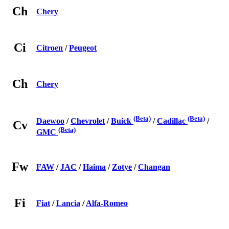
Ch
Chery
Ci
Citroen
/
Peugeot
Ch
Chery
(Beta)
(Beta)
Daewoo
/
Chevrolet
/
Buick
/
Cadillac
/
Cv
(Beta)
GMC
Fw
FAW
/
JAC
/
Haima
/
Zotye
/
Changan
Fi
Fiat
/
Lancia
/
Alfa-Romeo