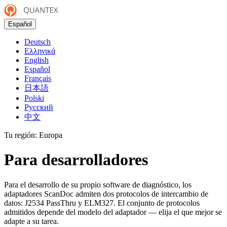
Español
Deutsch
Ελληνικά
English
Español
Français
日本語
Polski
Русский
中文
Tu región:
Europa
Para desarrolladores
Para el desarrollo de su propio software de diagnóstico, los
adaptadores ScanDoc admiten dos protocolos de intercambio de
datos: J2534 PassThru y ELM327. El conjunto de protocolos
admitidos depende del modelo del adaptador — elija el que mejor se
adapte a su tarea.