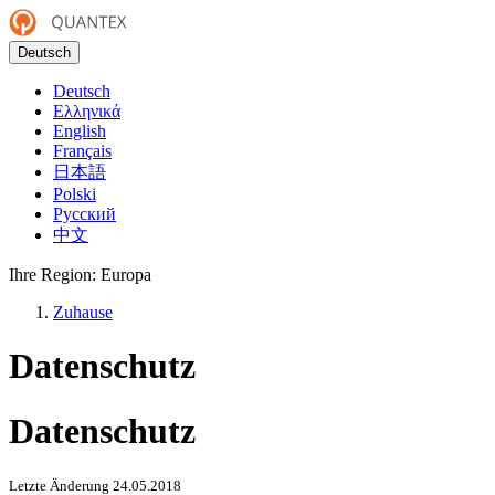
Deutsch
Deutsch
Ελληνικά
English
Français
日本語
Polski
Русский
中文
Ihre Region:
Europa
Zuhause
Datenschutz
Datenschutz
Letzte Änderung 24.05.2018