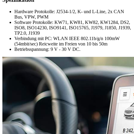
Hardware Protokolle: J2534-1/2, K- und L-Line, 2x CAN
Bus, VPW, PWM
Software Protokolle: KW71, KW81, KW82, KW1284, DS2,
ISO8, ISO14230, ISO9141, ISO15765, J1979, J1850, J1939,
TP2.0, J1939
Verbindung mit PC: WLAN IEEE 802.11b/g/n 100mW
(54mbit/sec) Reicweite im Freien von 10 bis 50m
Betriebsspannung: 9 V - 30 V DC.