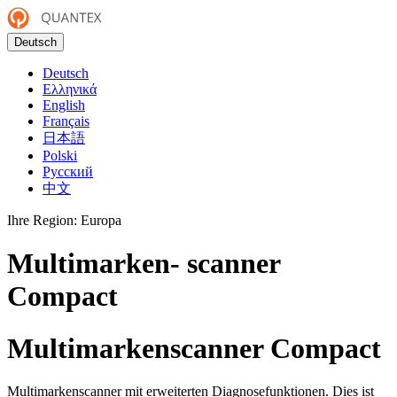
Deutsch
Deutsch
Ελληνικά
English
Français
日本語
Polski
Русский
中文
Ihre Region:
Europa
Multimarken- scanner
Compact
Multimarkenscanner Compact
Multimarkenscanner mit erweiterten Diagnosefunktionen. Dies ist