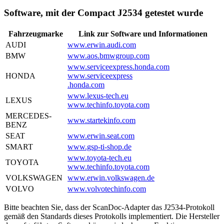
Software, mit der Compact J2534 getestet wurde
Fahrzeugmarke
Link zur Software und Informationen
AUDI
www.erwin.audi.com
BMW
www.aos.bmwgroup.com
www.serviceexpress.honda.com
HONDA
www.serviceexpress
.honda.com
www.lexus-tech.eu
LEXUS
www.techinfo.toyota.com
MERCEDES-
www.startekinfo.com
BENZ
SEAT
www.erwin.seat.com
SMART
www.gsp-ti-shop.de
www.toyota-tech.eu
TOYOTA
www.techinfo.toyota.com
VOLKSWAGEN
www.erwin.volkswagen.de
VOLVO
www.volvotechinfo.com
Bitte beachten Sie, dass der ScanDoc-Adapter das J2534-Protokoll
gemäß den Standards dieses Protokolls implementiert. Die Hersteller