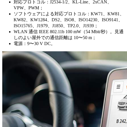
対応プロトコル：J2534-1/2、KL-Line、2xCAN、
VPW、PWM；
ソフトウェアによる対応プロトコル：KW71、KW81、
KW82、KW1284、DS2、ISO8、ISO14230、ISO9141、
ISO15765、J1979、J1850、TP2.0、J1939；
WLAN 通信 IEEE 802.11b 100 mW（54 Mbit/秒）。見通
しのよい屋外での通信距離は 10〜50 m；
電源：9〜30 V DC。