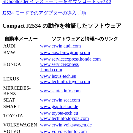
SDbootloader インストーラーをダウンロード
ver 2.0.3
J2534 モードでのアダプターの導入手順
Compact J2534 の動作を検証したソフトウェア
自動車メーカー
ソフトウェアと情報へのリンク
AUDI
www.erwin.audi.com
BMW
www.aos. bmwgroup.com
www.serviceexpress.honda.com
HONDA
www.serviceexpress
.honda.com
www.lexus-tech.eu
LEXUS
www.techinfo. toyota.com
MERCEDES-
www.startekinfo.com
BENZ
SEAT
www.erwin.seat.com
SMART
www.gsp-ti-shop.de
www.toyota-tech.eu
TOYOTA
www.techinfo.toyota.com
VOLKSWAGEN
www.erwin.volkswagen.de
VOLVO
www.volvotechinfo.com