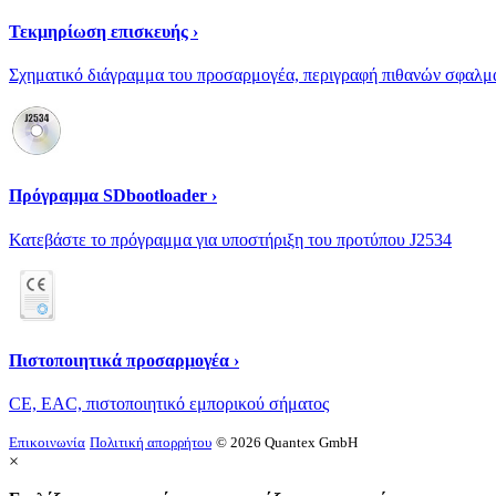
Τεκμηρίωση επισκευής ›
Σχηματικό διάγραμμα του προσαρμογέα, περιγραφή πιθανών σφαλμ
Πρόγραμμα SDbootloader ›
Κατεβάστε το πρόγραμμα για υποστήριξη του προτύπου J2534
Πιστοποιητικά προσαρμογέα ›
CE, EAC, πιστοποιητικό εμπορικού σήματος
Επικοινωνία
Πολιτική απορρήτου
© 2026 Quantex GmbH
×